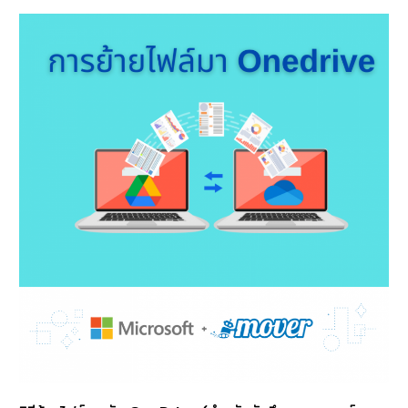
วิธี
ย้าย
ไฟล์
มายัง
OneDrive
(สำหรับ
นักศึกษา
อาจารย์
และ
บุคลากร
ปัจจุบัน)