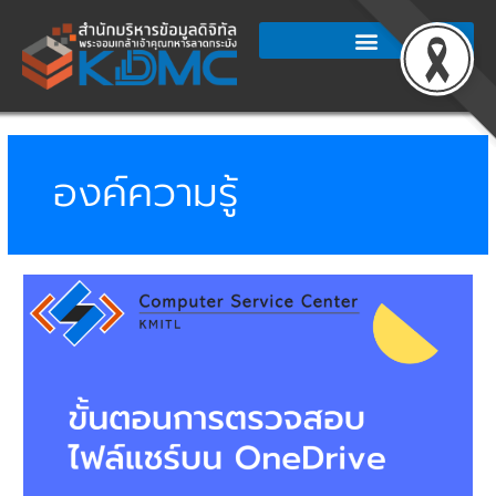
Skip
to
content
องค์ความรู้
ขั้น
ตอน
การ
ตรวจ
สอบ
ไฟล์
และ
การ
จัดการ