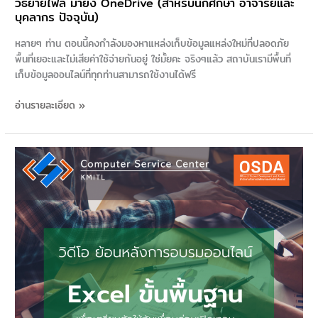
วิธีย้ายไฟล์ มายัง OneDrive (สำหรับนักศึกษา อาจารย์และ
บุคลากร ปัจจุบัน)
หลายๆ ท่าน ตอนนี้คงกำลังมองหาแหล่งเก็บข้อมูลแหล่งใหม่ที่ปลอดภัย
พื้นที่เยอะและไม่เสียค่าใช้จ่ายกันอยู่ ใช่มั้ยคะ จริงๆแล้ว สถาบันเรามีพื้นที่
เก็บข้อมูลออนไลน์ที่ทุกท่านสามารถใช้งานได้ฟรี
อ่านรายละเอียด »
วิดีโอ
ย้อน
หลัง
การ
อบรม
ออนไลน์
Excel
ขั้น
พื้น
ฐาน