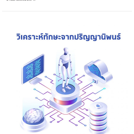
ผล
วิเคราะห์
ทักษะ
บัณฑิต
หลักสูตร
ด้าน
คอมพิวเตอร์
จาก
ปริญญา
นิพนธ์
(เวอร์ชั่น
0.1)