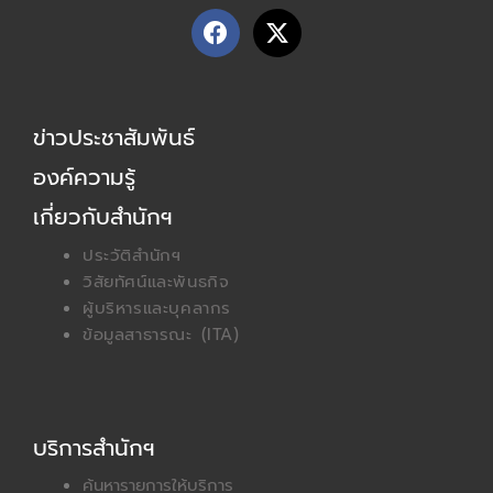
F
X
a
-
c
t
e
w
b
i
ข่าวประชาสัมพันธ์
o
t
o
t
องค์ความรู้
k
e
r
เกี่ยวกับสำนักฯ
ประวัติสำนักฯ
วิสัยทัศน์และพันธกิจ
ผู้บริหารและบุคลากร
ข้อมูลสาธารณะ (ITA)
บริการสำนักฯ
ค้นหารายการให้บริการ