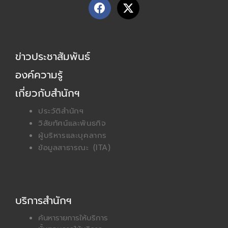
F
X
a
-
c
t
e
w
b
i
ข่าวประชาสัมพันธ์
o
t
o
t
องค์ความรู้
k
e
r
เกี่ยวกับสำนักฯ
ประวัติสำนักฯ
วิสัยทัศน์และพันธกิจ
ผู้บริหารและบุคลากร
ข้อมูลสาธารณะ (ITA)
บริการสำนักฯ
ค้นหารายการให้บริการ