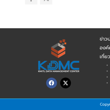
a
-
c
t
e
w
b
i
o
t
o
t
k
e
ข่าว
-
r
องค์ค
f
เกี่ย
F
X
a
-
c
t
e
w
b
i
Copyr
o
t