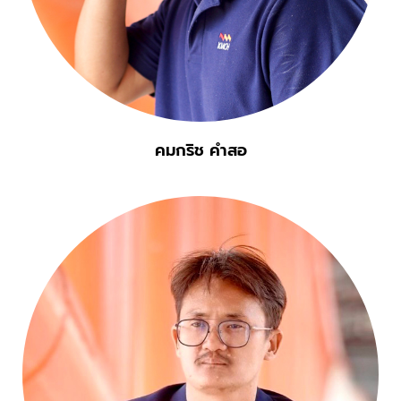
คมกริช คำสอ