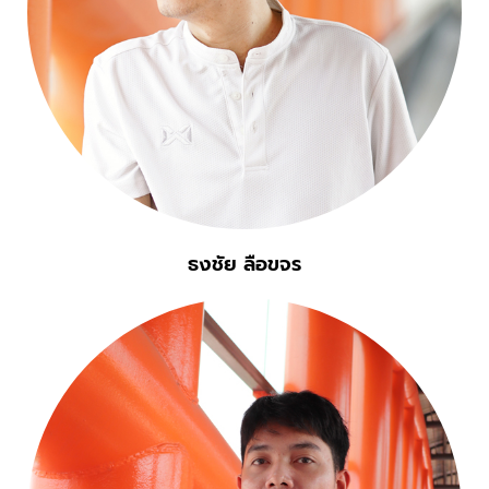
ธงชัย ลือขจร