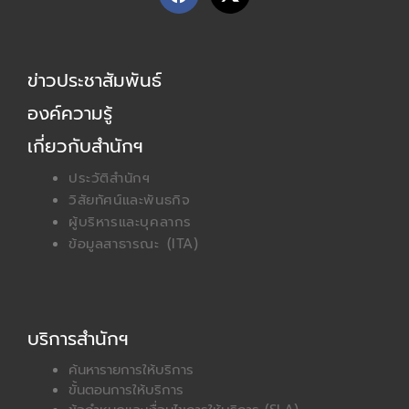
a
-
c
t
e
w
b
i
ข่าวประชาสัมพันธ์
o
t
o
t
องค์ความรู้
k
e
r
เกี่ยวกับสำนักฯ
ประวัติสำนักฯ
วิสัยทัศน์และพันธกิจ
ผู้บริหารและบุคลากร
ข้อมูลสาธารณะ (ITA)
บริการสำนักฯ
ค้นหารายการให้บริการ
ขั้นตอนการให้บริการ