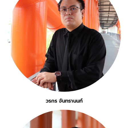
วรกร จันทรานนท์