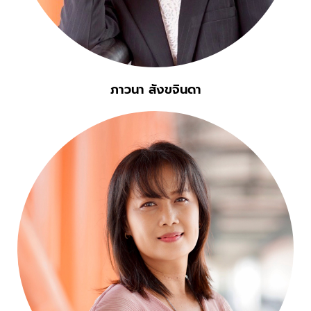
ภาวนา สังขจินดา