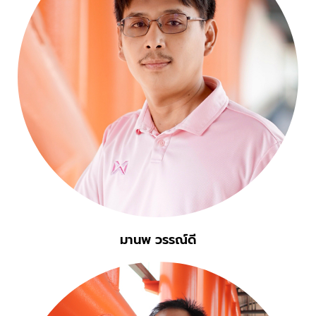
มานพ วรรณ์ดี