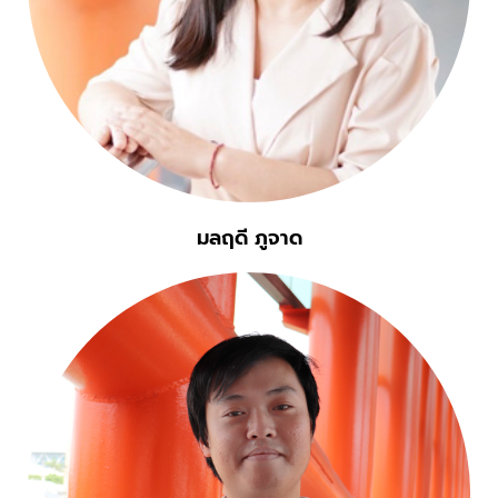
มลฤดี ภูจาด