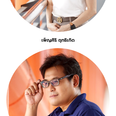
เพ็ญศิริ ฤทธิเกิด