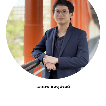
เอกภพ แพสุพัฒน์