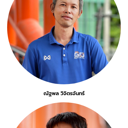
ณัฐพล วิจิตรจันทร์