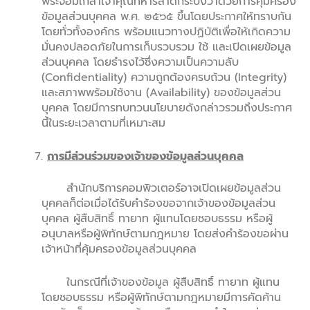
พระจอมเกล้าเจ้าคุณทหารลาดกระบังว่าด้วยการคุ้มครอง
ข้อมูลส่วนบุคคล พ.ศ. ๒๕๖๕ ขึ้นโดยประกาศให้ทราบกัน
โดยทั่วทั้งองค์กร พร้อมแนวทางปฏิบัติเพื่อให้เกิดความ
มั่นคงปลอดภัยในการเก็บรวบรวม ใช้ และเปิดเผยข้อมูล
ส่วนบุคคล โดยธำรงไว้ซึ่งความเป็นความลับ
(Confidentiality) ความถูกต้องครบถ้วน (Integrity)
และสภาพพร้อมใช้งาน (Availability) ของข้อมูลส่วน
บุคคล โดยมีการทบทวนนโยบายดังกล่าวรวมถึงประกาศ
นี้ในระยะเวลาตามที่เหมาะสม
การมีส่วนร่วมของเจ้าของข้อมูลส่วนบุคคล
สำนักบริการคอมพิวเตอร์อาจเปิดเผยข้อมูลส่วน
บุคคลก็ต่อเมื่อได้รับคำร้องขอจากเจ้าของข้อมูลส่วน
บุคคล ผู้สืบสิทธิ์ ทายาท ผู้แทนโดยชอบธรรม หรือผู้
อนุบาลหรือผู้พิทักษ์ตามกฎหมาย โดยส่งคำร้องขอผ่าน
เจ้าหน้าที่คุ้มครองข้อมูลส่วนบุคคล
ในกรณีที่เจ้าของข้อมูล ผู้สืบสิทธิ์ ทายาท ผู้แทน
โดยชอบธรรม หรือผู้พิทักษ์ตามกฎหมายมีการคัดค้าน