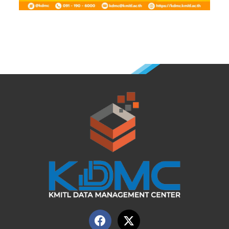
F
X
a
-