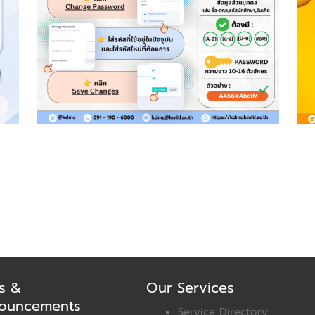
s &
Our Services
ouncements
Service Directory