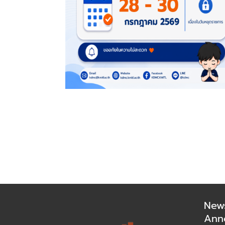
New
Ann