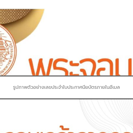
รูปภาพตัวอย่างเลขประจําใบประกาศนียบัตรภายในอีเมล