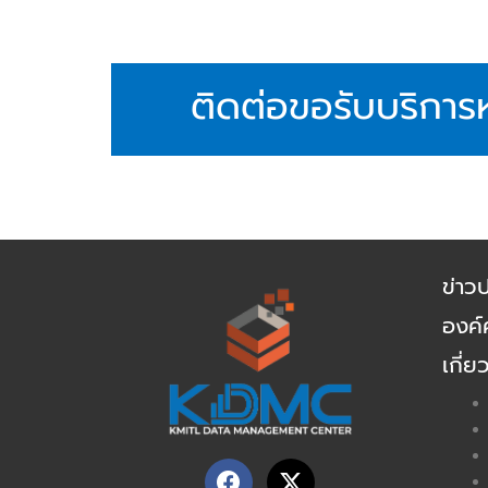
ติดต่อขอรับบริการห
ข่าว
องค์ค
เกี่ย
F
X