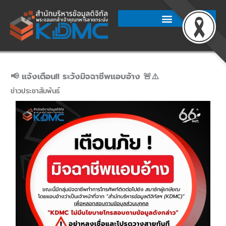
Skip
to
content
📢 แจ้งเตือน!! ระวังมิจฉาชีพแอบอ้าง 🚨⚠️
ข่าวประชาสัมพันธ์