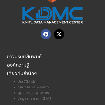
F
X
a
-
c
t
e
w
b
i
ข่าวประชาสัมพันธ์
o
t
o
t
องค์ความรู้
k
e
r
เกี่ยวกับสำนักฯ
ประวัติสำนักฯ
วิสัยทัศน์และพันธกิจ
ผู้บริหารและบุคลากร
ข้อมูลสาธารณะ (ITA)