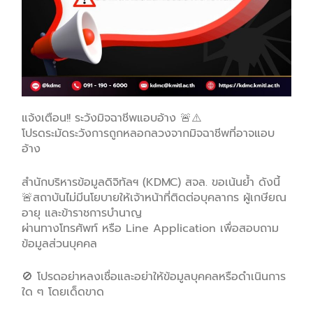
แจ้งเตือน!! ระวังมิจฉาชีพแอบอ้าง 🚨⚠️
โปรดระมัดระวังการถูกหลอกลวงจากมิจฉาชีพที่อาจแอบ
อ้าง
สํานักบริหารข้อมูลดิจิทัลฯ (KDMC) สจล. ขอเน้นย้ำ ดังนี้
🚨สถาบันไม่มีนโยบายให้เจ้าหน้าที่ติดต่อบุคลากร ผู้เกษียณ
อายุ และข้าราชการบำนาญ
ผ่านทางโทรศัพท์ หรือ Line Application เพื่อสอบถาม
ข้อมูลส่วนบุคคล
🚫 โปรดอย่าหลงเชื่อและอย่าให้ข้อมูลบุคคลหรือดำเนินการ
ใด ๆ โดยเด็ดขาด