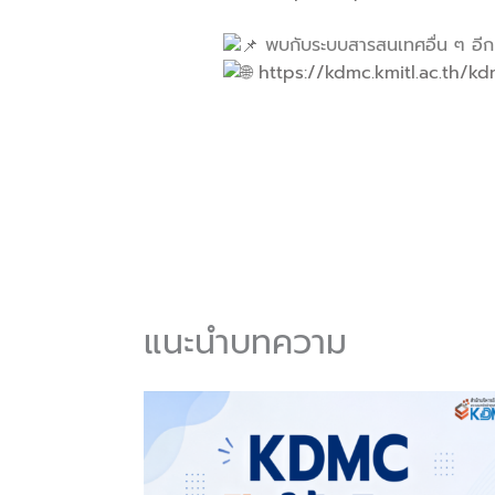
พบกับระบบสารสนเทศอื่น ๆ อีกม
https://kdmc.kmitl.ac.th/k
แนะนำบทความ