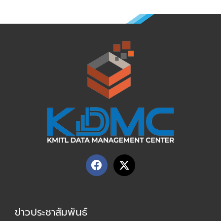
F
X
a
-
c
t
e
w
b
i
ข่าวประชาสัมพันธ์
o
t