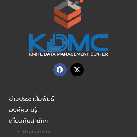
F
X
a
-
c
t
e
w
b
i
ข่าวประชาสัมพันธ์
o
t
o
t
องค์ความรู้
k
e
r
เกี่ยวกับสำนักฯ
ประวัติสำนักฯ