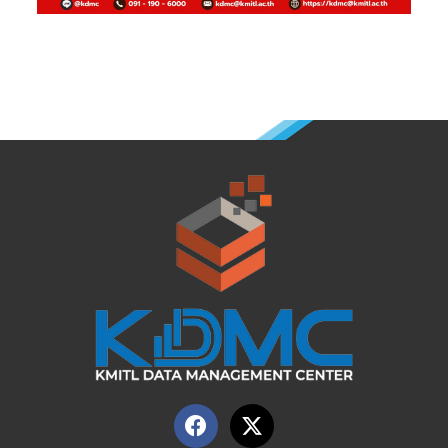
F
X
a
-