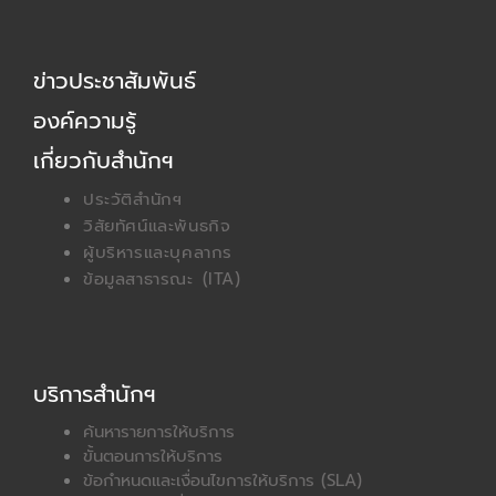
c
t
e
w
b
i
ข่าวประชาสัมพันธ์
o
t
o
t
องค์ความรู้
k
e
r
เกี่ยวกับสำนักฯ
ประวัติสำนักฯ
วิสัยทัศน์และพันธกิจ
ผู้บริหารและบุคลากร
ข้อมูลสาธารณะ (ITA)
บริการสำนักฯ
ค้นหารายการให้บริการ
ขั้นตอนการให้บริการ
ข้อกำหนดและเงื่อนไขการให้บริการ (SLA)