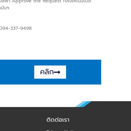
ปุ่มสีฟ้า Approve the Request ที่ส่งให้ใน
อีเมล์
าบันฯ
n 094-337-9498
คลิก
ติดต่อเรา